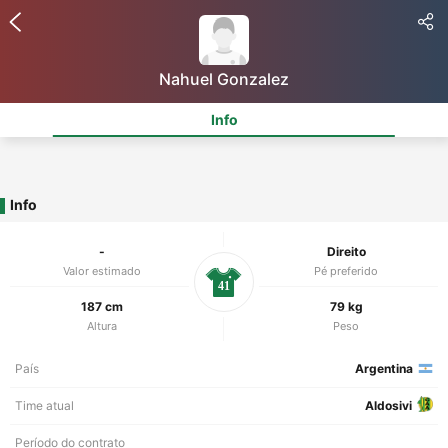
Nahuel Gonzalez
Info
Info
-
Direito
Valor estimado
Pé preferido
41
187 cm
79 kg
Altura
Peso
País
Argentina
Time atual
Aldosivi
Período do contrato