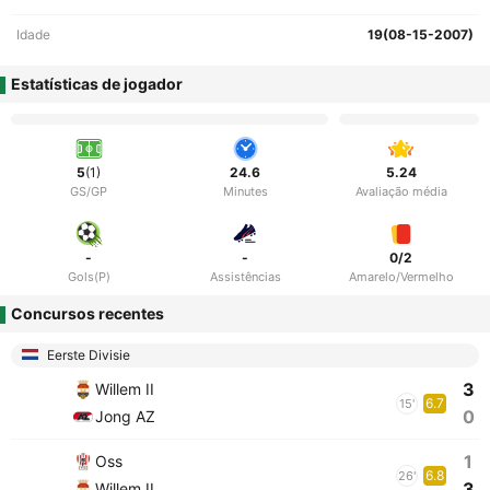
Idade
19(08-15-2007)
Estatísticas de jogador
5
(1)
24.6
5.24
GS/GP
Minutes
Avaliação média
-
-
0/2
Gols(P)
Assistências
Amarelo/Vermelho
Concursos recentes
Eerste Divisie
3
Willem II
6.7
15'
0
Jong AZ
1
Oss
6.8
26'
3
Willem II