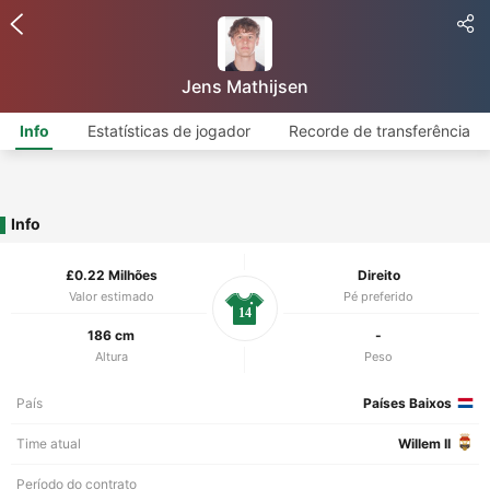
Jens Mathijsen
Info
Estatísticas de jogador
Recorde de transferência
Info
£0.22 Milhões
Direito
Valor estimado
Pé preferido
14
186 cm
-
Altura
Peso
País
Países Baixos
Time atual
Willem II
Período do contrato