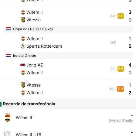
3
Willem II
6.8
44'
0
Vitesse
Copa dos Países Baixos
1
Willem II
44'
5
Sparta Rotterdam
Eerste Divisie
4
Jong AZ
6.5
16'
0
Willem II
1
Vitesse
6.3
80'
2
Willem II
Recorde de transferência
-
Willem II
Owned Wholly
-
Willem II U18