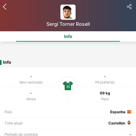
Sergi Torner Rosell
Info
Info
-
-
Valor estimado
Pé preferido
35
-
69 kg
Altura
Peso
País
Espanha
Time atual
Castellón
Período do contrato
-