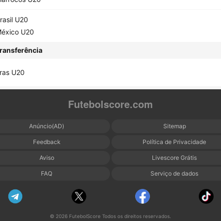
rasil U20
éxico U20
ransferência
ras U20
Futebolscore.com
Anúncio(AD)
Sitemap
Feedback
Política de Privacidade
Aviso
Livescore Grátis
FAQ
Serviço de dados
© 2026 FutebolScore Todos os direitos reservados.