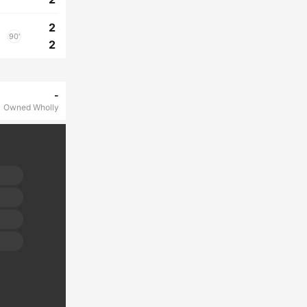
2
90'
2
-
Owned Wholly