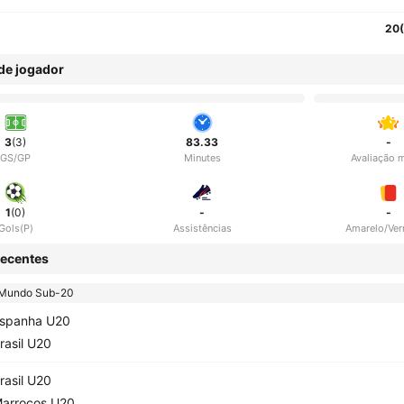
20
 de jogador
3
(3)
83.33
-
GS/GP
Minutes
Avaliação 
1
(0)
-
-
Gols(P)
Assistências
Amarelo/Ve
ecentes
Mundo Sub-20
spanha U20
rasil U20
rasil U20
arrocos U20