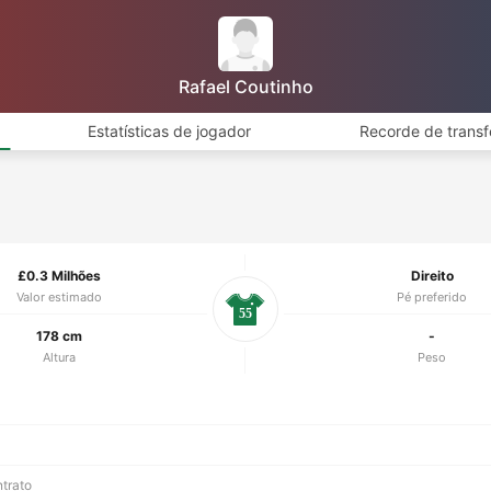
Rafael Coutinho
Estatísticas de jogador
Recorde de transf
£0.3 Milhões
Direito
Valor estimado
Pé preferido
55
178 cm
-
Altura
Peso
ntrato