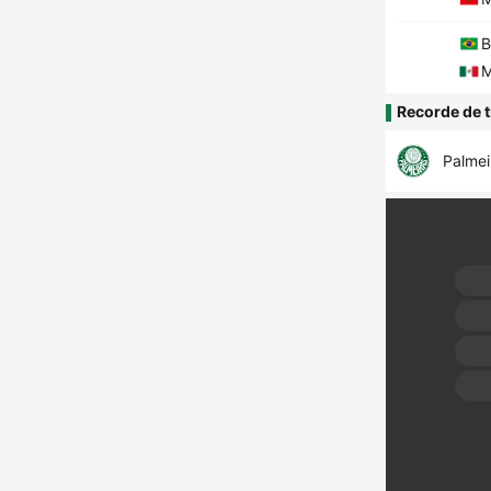
B
M
Recorde de t
Palmei