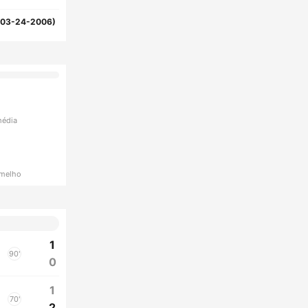
(03-24-2006)
média
rmelho
1
90'
0
1
70'
2