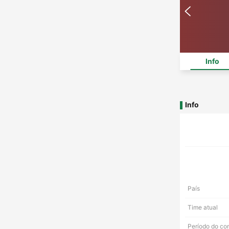
Info
Info
País
Time atual
Período do co