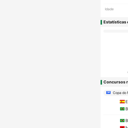
Idade
Estatísticas
Concursos r
Copa do 
E
B
B
M