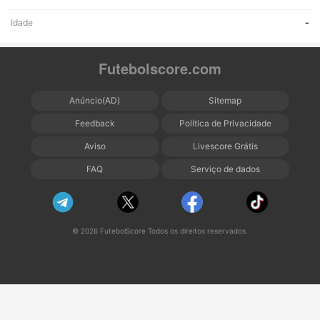
Idade
-
Futebolscore.com
Anúncio(AD)
Sitemap
Feedback
Política de Privacidade
Aviso
Livescore Grátis
FAQ
Serviço de dados
© 2026 FutebolScore Todos os direitos reservados.