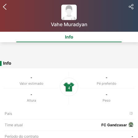
Vahe Muradyan
Info
Info
-
-
Valor estimado
Pé preferido
4
-
-
Altura
Peso
País
Time atual
FC Gandzasar
Período do contrato
-