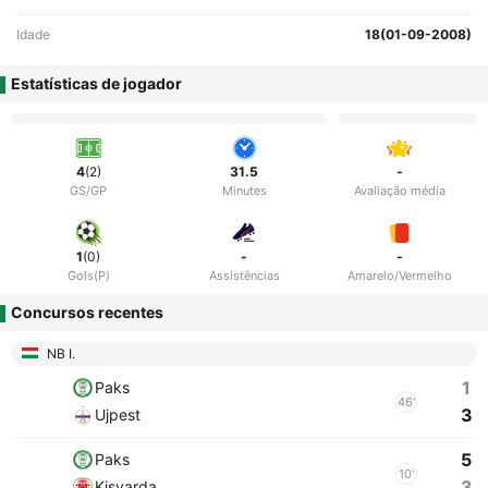
Idade
18(01-09-2008)
Estatísticas de jogador
4
(2)
31.5
-
GS/GP
Minutes
Avaliação média
1
(0)
-
-
Gols(P)
Assistências
Amarelo/Vermelho
Concursos recentes
NB I.
1
Paks
46'
3
Ujpest
5
Paks
10'
3
Kisvarda