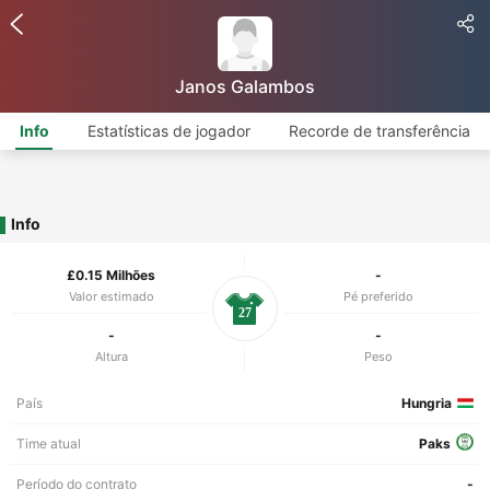
Janos Galambos
Info
Estatísticas de jogador
Recorde de transferência
Info
£0.15 Milhões
-
Valor estimado
Pé preferido
27
-
-
Altura
Peso
País
Hungria
Time atual
Paks
Período do contrato
-