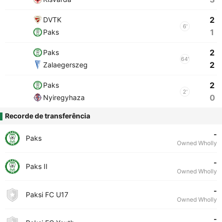
2
DVTK
6'
1
Paks
2
Paks
64'
2
Zalaegerszeg
2
Paks
2'
0
Nyiregyhaza
Recorde de transferência
-
Paks
Owned Wholly
-
Paks II
Owned Wholly
-
Paksi FC U17
Owned Wholly
-