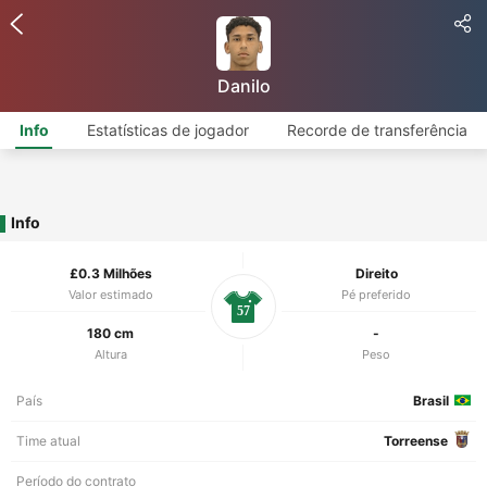
Danilo
Info
Estatísticas de jogador
Recorde de transferência
Info
£0.3 Milhões
Direito
Valor estimado
Pé preferido
57
180 cm
-
Altura
Peso
País
Brasil
Time atual
Torreense
Período do contrato