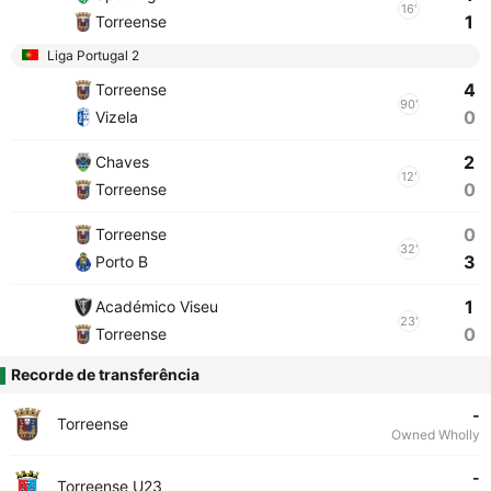
16'
1
Torreense
Liga Portugal 2
4
Torreense
90'
0
Vizela
2
Chaves
12'
0
Torreense
0
Torreense
32'
3
Porto B
1
Académico Viseu
23'
0
Torreense
Recorde de transferência
-
Torreense
Owned Wholly
-
Torreense U23