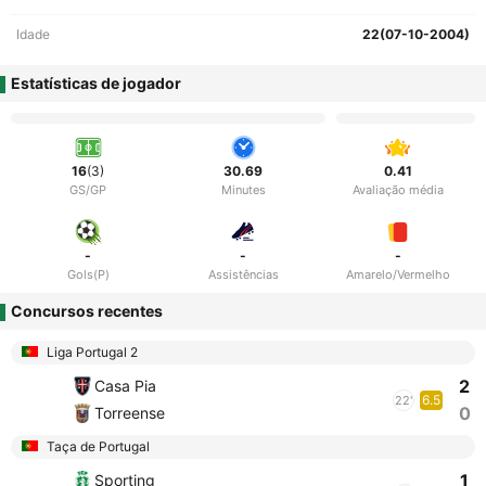
Idade
22(07-10-2004)
Estatísticas de jogador
16
(3)
30.69
0.41
GS/GP
Minutes
Avaliação média
-
-
-
Gols(P)
Assistências
Amarelo/Vermelho
Concursos recentes
Liga Portugal 2
2
Casa Pia
6.5
22'
0
Torreense
Taça de Portugal
1
Sporting