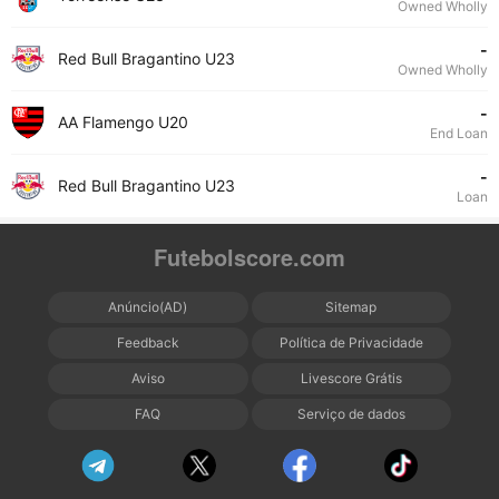
Owned Wholly
-
Red Bull Bragantino U23
Owned Wholly
-
AA Flamengo U20
End Loan
-
Red Bull Bragantino U23
Loan
Futebolscore.com
Anúncio(AD)
Sitemap
Feedback
Política de Privacidade
Aviso
Livescore Grátis
FAQ
Serviço de dados