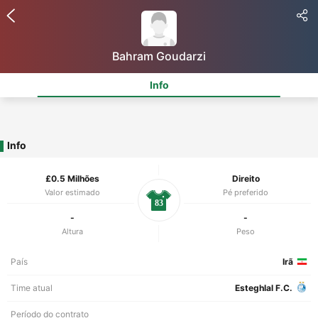
Bahram Goudarzi
Info
Info
£0.5 Milhões
Direito
Valor estimado
Pé preferido
83
-
-
Altura
Peso
País
Irã
Time atual
Esteghlal F.C.
Período do contrato