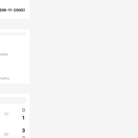
(06-11-2005)
média
rmelho
0
12'
1
3
25'