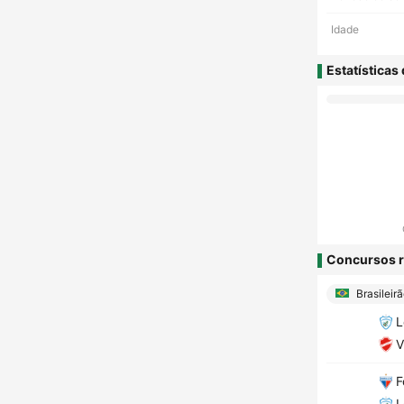
Idade
Estatísticas
Concursos r
Brasileir
L
V
F
L