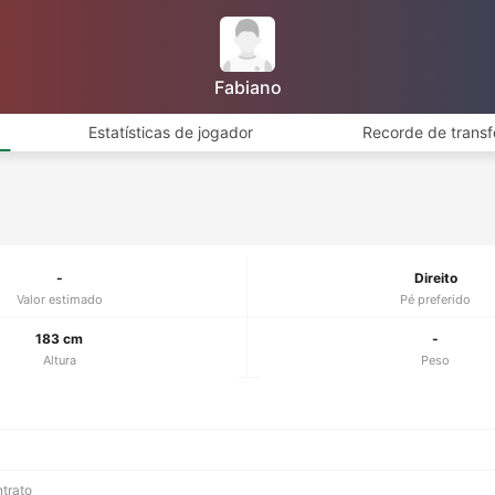
Fabiano
Estatísticas de jogador
Recorde de transf
-
Direito
Valor estimado
Pé preferido
183 cm
-
Altura
Peso
ntrato