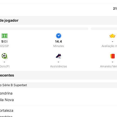
21
 de jogador
5
(0)
14.4
-
GS/GP
Minutes
Avaliação 
-
-
-
Gols(P)
Assistências
Amarelo/Ve
ecentes
ão Série B Superbet
ondrina
ila Nova
ortaleza
ondrina