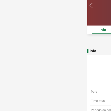
Info
Info
País
Time atual
Período do co