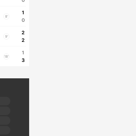
0
1
8'
0
2
9'
2
1
18'
3