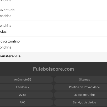
uventude
ondrina
ondrina
oiás
ovorizontino
ondrina
ransferência
Futebolscore.com
Anúncio(AD)
Sitemap
Feedback
Política de Privacidade
Aviso
Livescore Grátis
FAQ
Serviço de dados