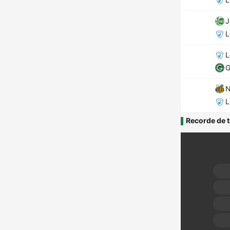
J
L
L
G
N
L
Recorde de t