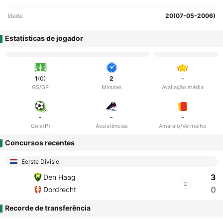
Idade
20(07-05-2006)
Estatísticas de jogador
1
(0)
2
-
GS/GP
Minutes
Avaliação média
-
-
-
Gols(P)
Assistências
Amarelo/Vermelho
Concursos recentes
Eerste Divisie
3
Den Haag
2'
0
Dordrecht
Recorde de transferência