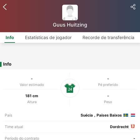
Guus Huitzing
Info
Estatísticas de jogador
Recorde de transferência
Info
-
-
Valor estimado
Pé preferido
24
181 cm
-
Altura
Peso
País
Suécia，Países Baixos
Time atual
Dordrecht
Período do contrato
-