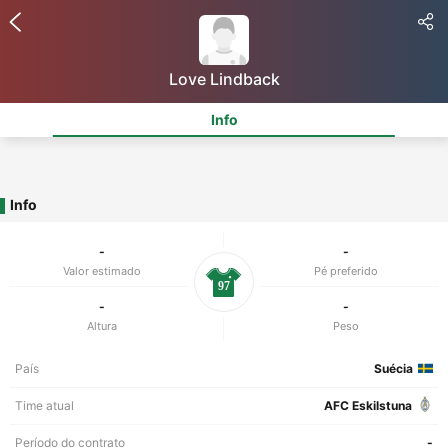
Love Lindback
Info
Info
-
-
Valor estimado
Pé preferido
97
-
-
Altura
Peso
País
Suécia
Time atual
AFC Eskilstuna
Período do contrato
-