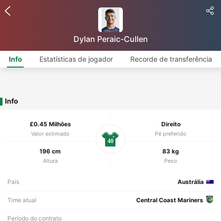
Dylan Peraic-Cullen
Info
Estatísticas de jogador
Recorde de transferência
Info
£0.45 Milhões
Direito
Valor estimado
Pé preferido
40
196 cm
83 kg
Altura
Peso
País
Austrália
Time atual
Central Coast Mariners
Período do contrato