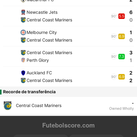
6
Newcastle Jets
5.5
90'
0
Central Coast Mariners
1
Melbourne City
6.9
90'
0
Central Coast Mariners
3
Central Coast Mariners
7.3
90'
1
Perth Glory
2
Auckland FC
6.9
90'
2
Central Coast Mariners
Recorde de transferência
-
Central Coast Mariners
Owned Wholly
Futebolscore.com