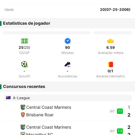
Idade
20(07-25-2006)
Estatísticas de jogador
25
(25)
90
6.59
GS/GP
Minutes
Avaliação média
-
-
0/1
Gols(P)
Assistências
Amarelo/Vermelho
Concursos recentes
A-League
1
Central Coast Mariners
7.1
90'
2
Brisbane Roar
2
Central Coast Mariners
7.5
90'
2
Macarthur FC