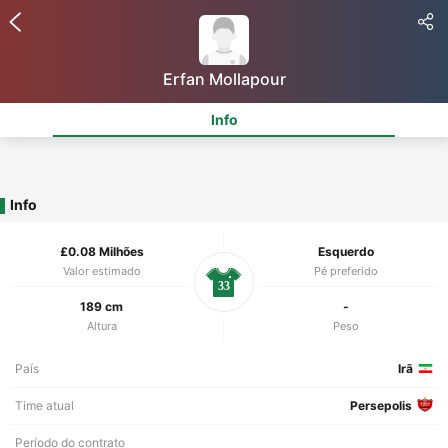
Erfan Mollapour
Info
Info
£0.08 Milhões
Esquerdo
Valor estimado
Pé preferido
33
189 cm
-
Altura
Peso
País
Irã
Time atual
Persepolis
Período do contrato