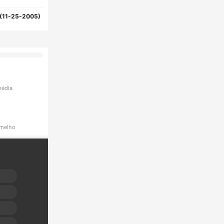
(11-25-2005)
média
rmelho