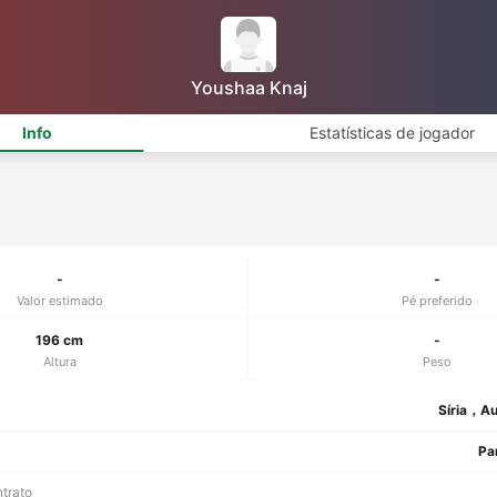
Youshaa Knaj
Info
Estatísticas de jogador
-
-
Valor estimado
Pé preferido
196 cm
-
Altura
Peso
Síria，Au
Pa
ntrato