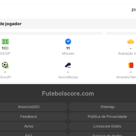
21
 de jogador
1
(0)
11
-
GS/GP
Minutes
Avaliação 
-
-
-
Gols(P)
Assistências
Amarelo/Ve
Futebolscore.com
Anúncio(AD)
Sitemap
Feedback
Política de Privacidade
Aviso
Livescore Grátis
FAQ
Serviço de dados