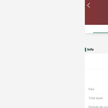
Info
País
Time atual
Período do co