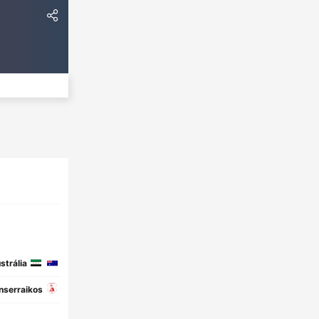
strália
nserraikos