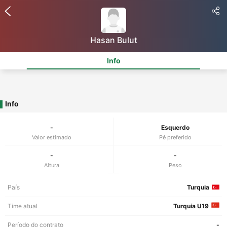
Hasan Bulut
Info
Info
-
Esquerdo
Valor estimado
Pé preferido
-
-
Altura
Peso
País
Turquia
Time atual
Turquia U19
Período do contrato
-