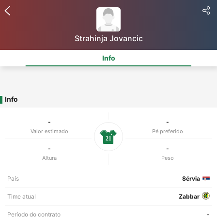
Strahinja Jovancic
Info
Info
-
-
Valor estimado
Pé preferido
21
-
-
Altura
Peso
País
Sérvia
Time atual
Zabbar
Período do contrato
-