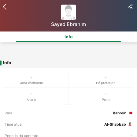
Sayed Ebrahim
Info
Info
-
-
Valor estimado
Pé preferido
-
-
Altura
Peso
País
Bahrein
Time atual
Al-Shabbab
Período do contrato
-