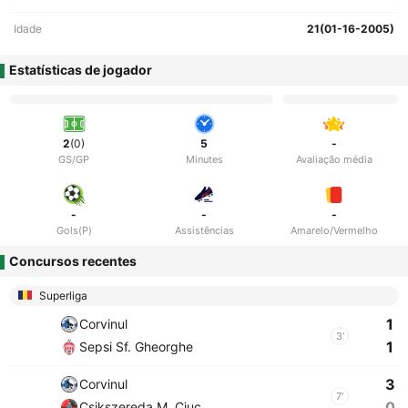
Idade
21(01-16-2005)
Estatísticas de jogador
2
(0)
5
-
GS/GP
Minutes
Avaliação média
-
-
-
Gols(P)
Assistências
Amarelo/Vermelho
Concursos recentes
Superliga
1
Corvinul
3'
1
Sepsi Sf. Gheorghe
3
Corvinul
7'
0
Csikszereda M. Ciuc