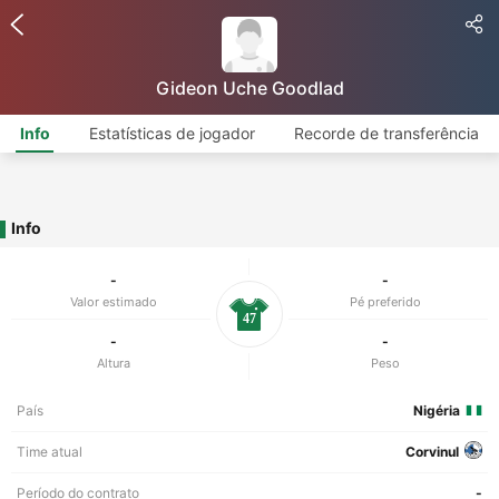
Gideon Uche Goodlad
Info
Estatísticas de jogador
Recorde de transferência
Info
-
-
Valor estimado
Pé preferido
47
-
-
Altura
Peso
País
Nigéria
Time atual
Corvinul
Período do contrato
-