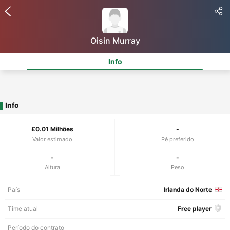
Oisin Murray
Info
Info
£0.01 Milhões
-
Valor estimado
Pé preferido
-
-
Altura
Peso
País
Irlanda do Norte
Time atual
Free player
Período do contrato