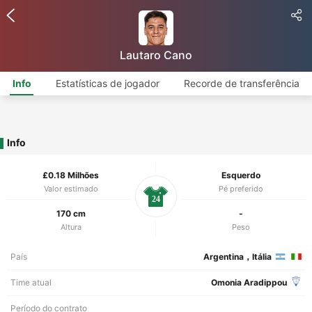
Lautaro Cano
Info
Estatísticas de jogador
Recorde de transferência
Info
£0.18 Milhões
Esquerdo
Valor estimado
Pé preferido
24
170 cm
-
Altura
Peso
País
Argentina，Itália
Time atual
Omonia Aradippou
Período do contrato