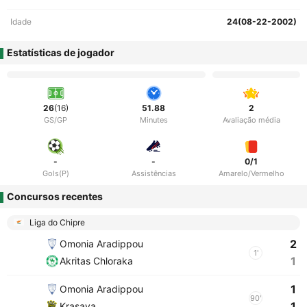
Idade
24(08-22-2002)
Estatísticas de jogador
26
(16)
51.88
2
GS/GP
Minutes
Avaliação média
-
-
0/1
Gols(P)
Assistências
Amarelo/Vermelho
Concursos recentes
Liga do Chipre
2
Omonia Aradippou
1'
1
Akritas Chloraka
1
Omonia Aradippou
90'
1
Krasava