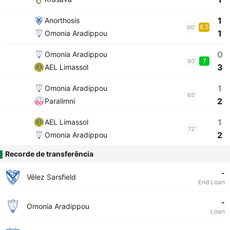
1
Anorthosis
6.5
90'
1
Omonia Aradippou
0
Omonia Aradippou
7
90'
3
AEL Limassol
1
Omonia Aradippou
65'
2
Paralimni
1
AEL Limassol
72'
2
Omonia Aradippou
Recorde de transferência
-
Vélez Sarsfield
End Loan
-
Omonia Aradippou
Loan