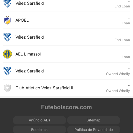
-
Vélez Sarsfield
End Loan
-
APOEL
Loan
-
Vélez Sarsfield
End Loan
-
AEL Limassol
Loan
-
Vélez Sarsfield
Owned Wholly
-
Club Atlético Vélez Sarsfield II
Owned Wholly
Futebolscore.com
Anúncio(AD)
Sitemap
Feedback
Política de Privacidade