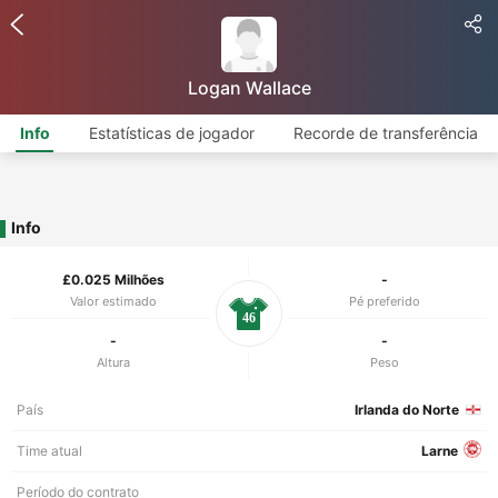
Logan Wallace
Info
Estatísticas de jogador
Recorde de transferência
Info
£0.025 Milhões
-
Valor estimado
Pé preferido
46
-
-
Altura
Peso
País
Irlanda do Norte
Time atual
Larne
Período do contrato