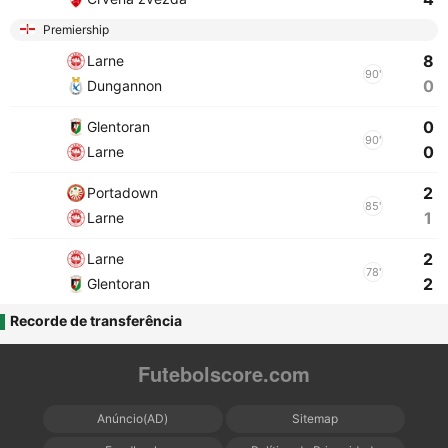
Premiership
8
Larne
90'
0
Dungannon
0
Glentoran
90'
0
Larne
2
Portadown
85'
1
Larne
2
Larne
78'
2
Glentoran
Recorde de transferência
Futebolscore.com
Anúncio(AD)
Sitemap