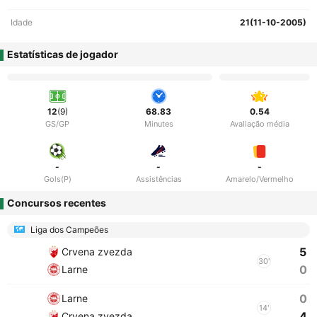
Idade
21(11-10-2005)
Estatísticas de jogador
12
(9)
68.83
0.54
GS/GP
Minutes
Avaliação média
-
-
-
Gols(P)
Assistências
Amarelo/Vermelho
Concursos recentes
Liga dos Campeões
5
Crvena zvezda
30'
0
Larne
0
Larne
14'
4
Crvena zvezda