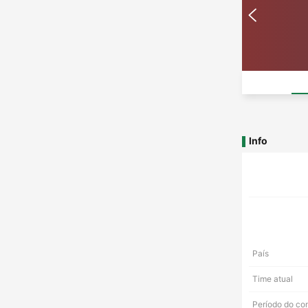
Info
País
Time atual
Período do co