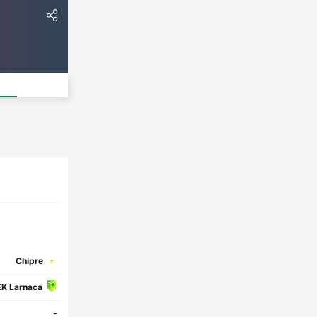
Chipre
K Larnaca
-