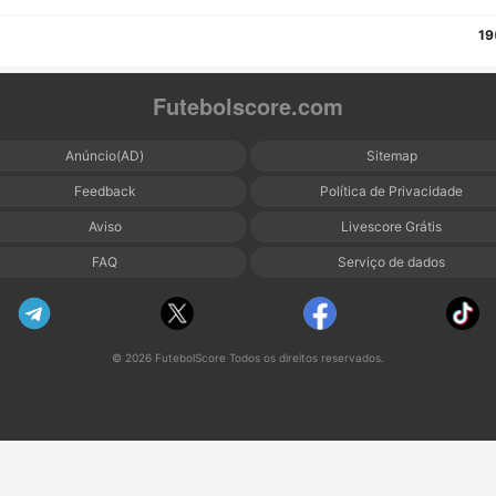
19
Futebolscore.com
Anúncio(AD)
Sitemap
Feedback
Política de Privacidade
Aviso
Livescore Grátis
FAQ
Serviço de dados
© 2026 FutebolScore Todos os direitos reservados.