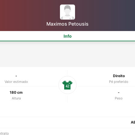
Maximos Petousis
Info
-
Direito
Valor estimado
Pé preferido
42
180 cm
-
Altura
Peso
AE
ntrato