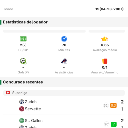
Idade
19(04-23-2007)
Estatísticas de jogador
2
(2)
76
6.65
GS/GP
Minutes
Avaliação média
-
-
0/1
Gols(P)
Assistências
Amarelo/Vermelho
Concursos recentes
Superliga
2
Zurich
6.3
62'
1
Servette
2
St. Gallen
7
90'
1
Zurich