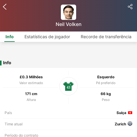
Neil Volken
Info
Estatísticas de jogador
Recorde de transferência
Info
£0.3 Milhões
Esquerdo
Valor estimado
Pé preferido
43
171 cm
66 kg
Altura
Peso
País
Suíça
Time atual
Zurich
Período do contrato