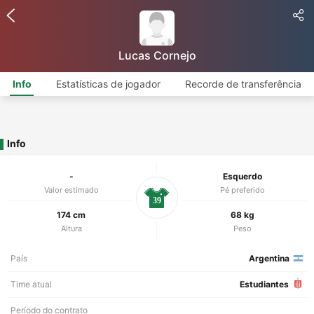
Lucas Cornejo
Info
Estatísticas de jogador
Recorde de transferência
Info
-
Esquerdo
Valor estimado
Pé preferido
39
174 cm
68 kg
Altura
Peso
País
Argentina
Time atual
Estudiantes
Período do contrato