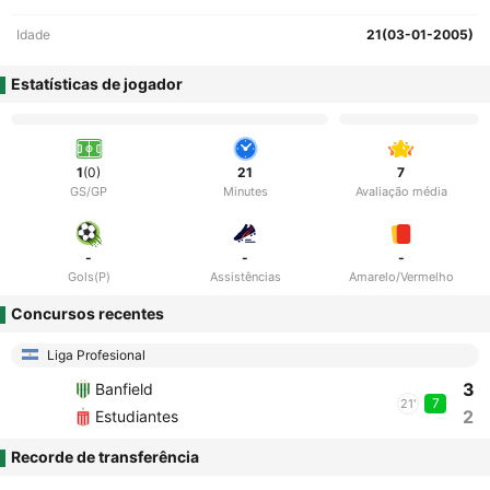
Idade
21(03-01-2005)
Estatísticas de jogador
1
(0)
21
7
GS/GP
Minutes
Avaliação média
-
-
-
Gols(P)
Assistências
Amarelo/Vermelho
Concursos recentes
Liga Profesional
3
Banfield
7
21'
2
Estudiantes
Recorde de transferência