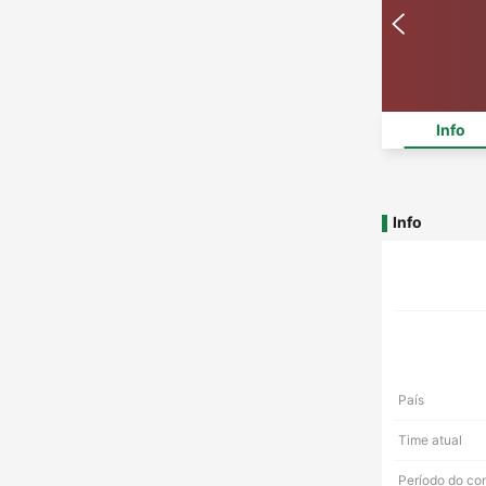
Info
Info
País
Time atual
Período do co