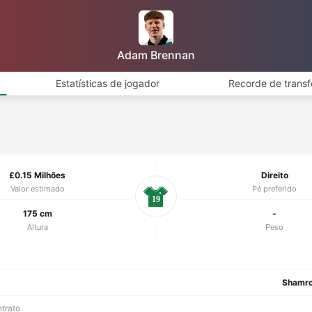
Adam Brennan
Estatísticas de jogador
Recorde de transf
£0.15 Milhões
Direito
Valor estimado
Pé preferido
19
175 cm
-
Altura
Peso
Shamro
ntrato