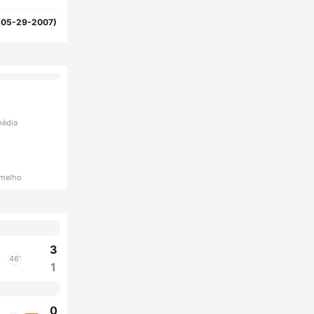
(05-29-2007)
média
rmelho
3
46'
1
0