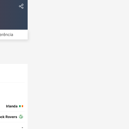
erência
Irlanda
ck Rovers
-