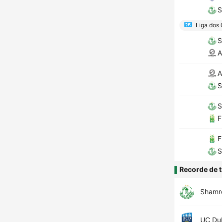
S
Liga dos
S
A
A
S
S
F
F
S
Recorde de t
Shamr
UC Dub