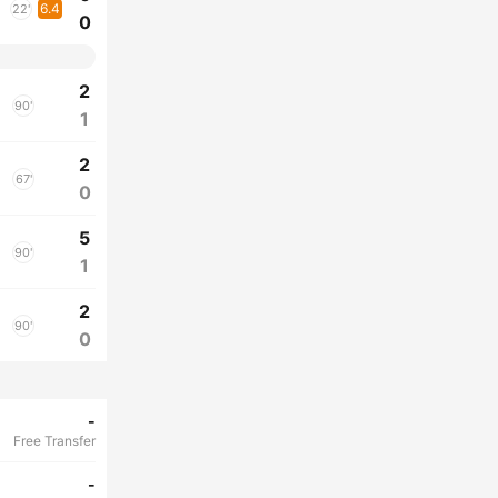
6.4
22'
0
2
90'
1
2
67'
0
5
90'
1
2
90'
0
-
Free Transfer
-