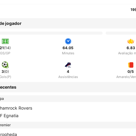
19
 de jogador
21
(14)
64.05
6.83
GS/GP
Minutes
Avaliação 
3
(0)
4
0/5
Gols(P)
Assistências
Amarelo/Ve
ecentes
opa
hamrock Rovers
F Egnatia
remier
rogheda