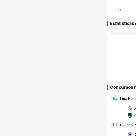
Idade
Estatísticas
Concursos r
Liga Eur
S
K
Divisão P
D