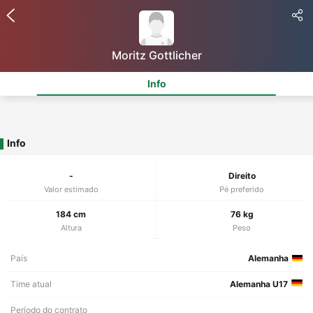
Moritz Gottlicher
Info
Info
-
Direito
Valor estimado
Pé preferido
184 cm
76 kg
Altura
Peso
País
Alemanha
Time atual
Alemanha U17
Período do contrato