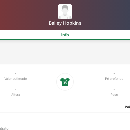
Bailey Hopkins
Info
-
-
Valor estimado
Pé preferido
35
-
-
Altura
Peso
Pa
ntrato