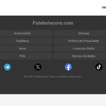
19
Futebolscore.com
Anúncio(AD)
Sitemap
Feedback
Política de Privacidade
Aviso
Livescore Grátis
FAQ
Serviço de dados
© 2026 FutebolScore Todos os direitos reservados.