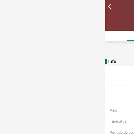
Info
País
Time atual
Período do co