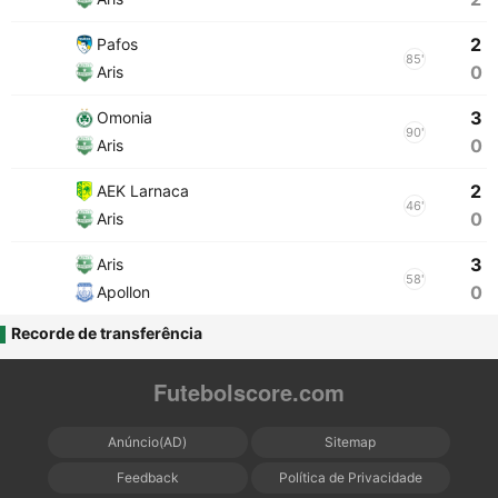
2
Pafos
85'
0
Aris
3
Omonia
90'
0
Aris
2
AEK Larnaca
46'
0
Aris
3
Aris
58'
0
Apollon
Recorde de transferência
Futebolscore.com
Anúncio(AD)
Sitemap
Feedback
Política de Privacidade