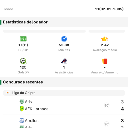
Idade
21(02-02-2005)
Estatísticas de jogador
17
(11)
53.88
2.42
GS/GP
Minutes
Avaliação média
1
(0)
1
-
Gols(P)
Assistências
Amarelo/Vermelho
Concursos recentes
Liga do Chipre
3
Aris
90'
4
AEK Larnaca
3
Apollon
90'
2
Aris