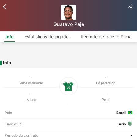
Gustavo Paje
Info
Estatísticas de jogador
Recorde de transferência
Info
-
-
Valor estimado
Pé preferido
30
-
-
Altura
Peso
País
Brasil
Time atual
Aris
Período do contrato
-