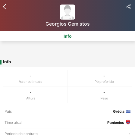
Georgios Gemistos
Info
Info
-
-
Valor estimado
Pé preferido
-
-
Altura
Peso
País
Grécia
Time atual
Panionios
Período do contrato
-