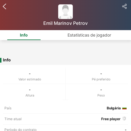
Emil Marinov Petrov
Info
Estatísticas de jogador
Info
-
-
Valor estimado
Pé preferido
-
-
Altura
Peso
País
Bulgária
Time atual
Free player
Período do contrato
-