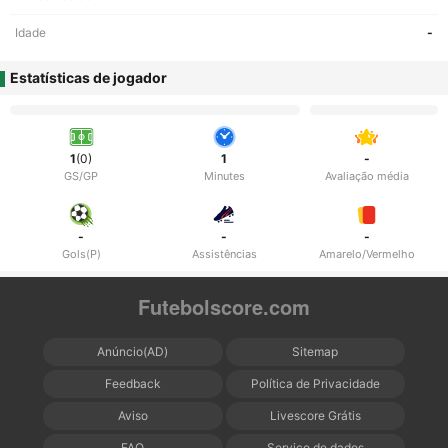
Idade
-
Estatísticas de jogador
1
(0)
1
-
GS/GP
Minutes
Avaliação média
-
-
-
Gols(P)
Assistências
Amarelo/Vermelho
Futebolscore.com
Anúncio(AD)
Sitemap
Feedback
Política de Privacidade
Aviso
Livescore Grátis
FAQ
Serviço de dados