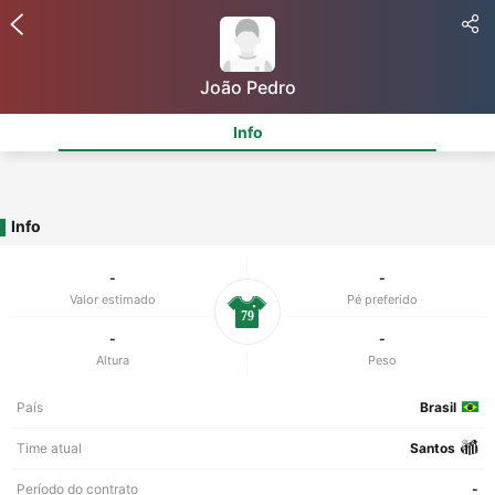
João Pedro
Info
Info
-
-
Valor estimado
Pé preferido
79
-
-
Altura
Peso
País
Brasil
Time atual
Santos
Período do contrato
-