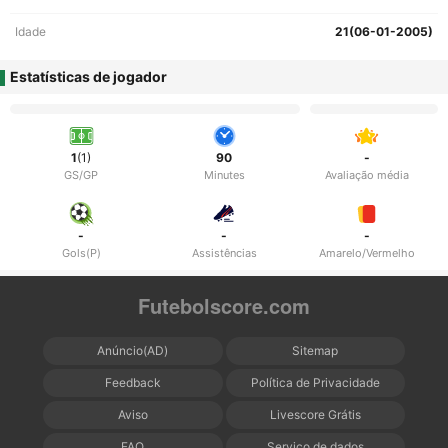
Idade
21(06-01-2005)
Estatísticas de jogador
1
(1)
90
-
GS/GP
Minutes
Avaliação média
-
-
-
Gols(P)
Assistências
Amarelo/Vermelho
Futebolscore.com
Anúncio(AD)
Sitemap
Feedback
Política de Privacidade
Aviso
Livescore Grátis
FAQ
Serviço de dados