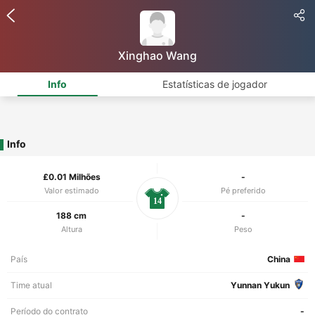
Xinghao Wang
Info
Estatísticas de jogador
Info
£0.01 Milhões
-
Valor estimado
Pé preferido
14
188 cm
-
Altura
Peso
País
China
Time atual
Yunnan Yukun
Período do contrato
-