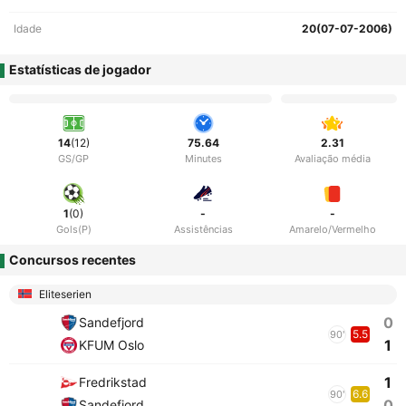
Idade
20(07-07-2006)
Estatísticas de jogador
14
(12)
75.64
2.31
GS/GP
Minutes
Avaliação média
1
(0)
-
-
Gols(P)
Assistências
Amarelo/Vermelho
Concursos recentes
Eliteserien
0
Sandefjord
5.5
90'
1
KFUM Oslo
1
Fredrikstad
6.6
90'
0
Sandefjord