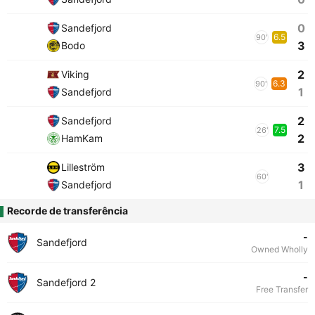
0
Sandefjord
6.5
90'
3
Bodo
2
Viking
6.3
90'
1
Sandefjord
2
Sandefjord
7.5
26'
2
HamKam
3
Lilleström
60'
1
Sandefjord
Recorde de transferência
-
Sandefjord
Owned Wholly
-
Sandefjord 2
Free Transfer