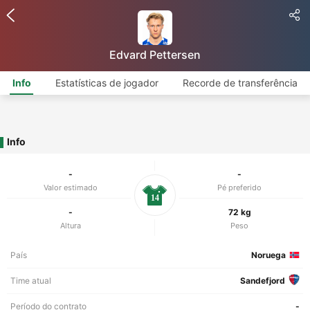
Edvard Pettersen
Info
Estatísticas de jogador
Recorde de transferência
Info
-
-
Valor estimado
Pé preferido
14
-
72 kg
Altura
Peso
País
Noruega
Time atual
Sandefjord
Período do contrato
-