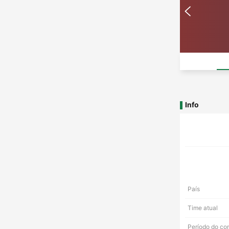
Info
País
Time atual
Período do co