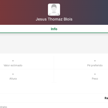
Jesus Thomaz Blois
Info
-
-
Valor estimado
Pé preferido
-
-
Altura
Peso
Ra
ntrato