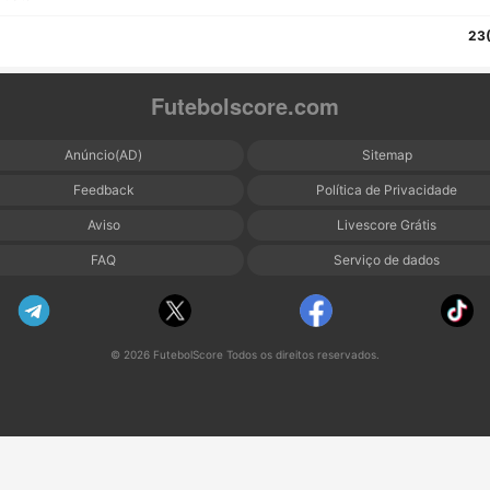
23
Futebolscore.com
Anúncio(AD)
Sitemap
Feedback
Política de Privacidade
Aviso
Livescore Grátis
FAQ
Serviço de dados
© 2026 FutebolScore Todos os direitos reservados.