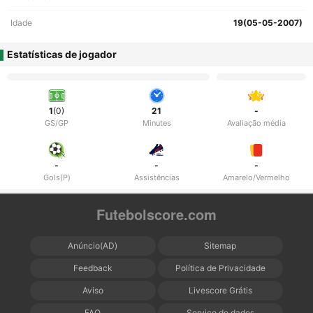
Idade
19(05-05-2007)
Estatísticas de jogador
1
(0)
21
-
GS/GP
Minutes
Avaliação média
-
-
-
Gols(P)
Assistências
Amarelo/Vermelho
Futebolscore.com
Anúncio(AD)
Sitemap
Feedback
Política de Privacidade
Aviso
Livescore Grátis
FAQ
Serviço de dados