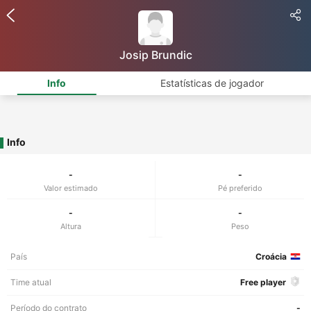
Josip Brundic
Info
Estatísticas de jogador
Info
-
-
Valor estimado
Pé preferido
-
-
Altura
Peso
País
Croácia
Time atual
Free player
Período do contrato
-