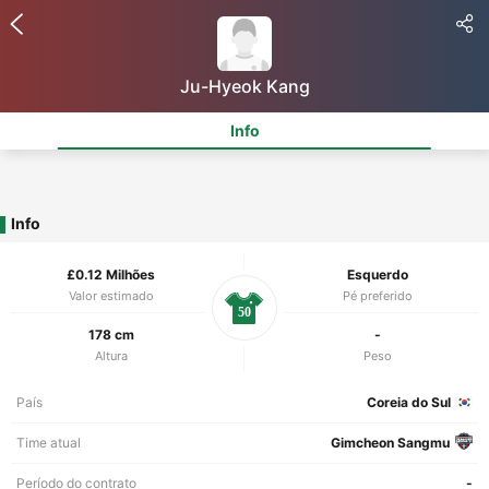
Ju-Hyeok Kang
Info
Info
£0.12 Milhões
Esquerdo
Valor estimado
Pé preferido
50
178 cm
-
Altura
Peso
País
Coreia do Sul
Time atual
Gimcheon Sangmu
Período do contrato
-