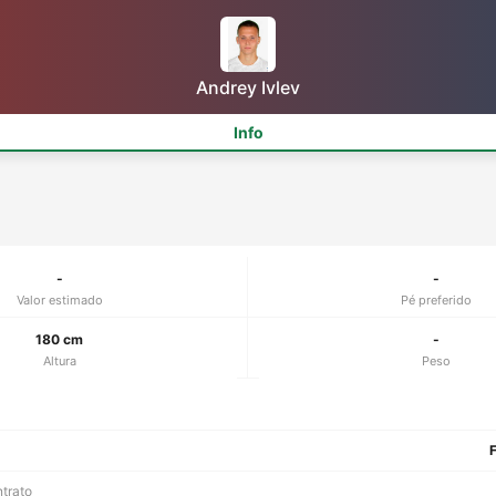
Andrey Ivlev
Info
-
-
Valor estimado
Pé preferido
180 cm
-
Altura
Peso
F
ntrato