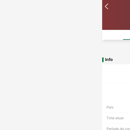
Info
País
Time atual
Período do co