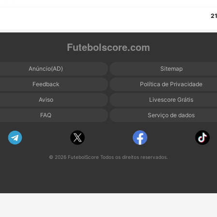
2
Futebolscore.com
Anúncio(AD)
Sitemap
Feedback
Política de Privacidade
Aviso
Livescore Grátis
FAQ
Serviço de dados
© 2026 FutebolScore Todos os direitos reservados.