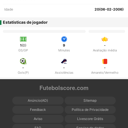
Idade
20(06-02-2006)
Estatísticas de jogador
1
(0)
9
-
GS/GP
Minutes
Avaliação média
-
-
-
Gols(P)
Assistências
Amarelo/Vermelho
Futebolscore.com
Anúncio(AD)
Sitemap
Feedback
Política de Privacidade
Aviso
Livescore Grátis
FAQ
Serviço de dados