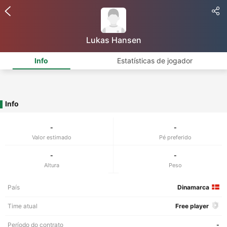
Lukas Hansen
Info
Estatísticas de jogador
Info
-
-
Valor estimado
Pé preferido
-
-
Altura
Peso
País
Dinamarca
Time atual
Free player
Período do contrato
-