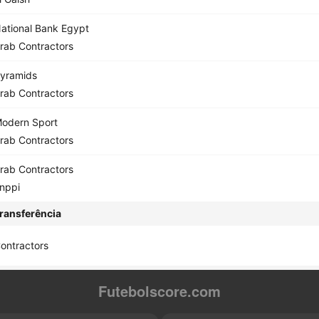
ational Bank Egypt
rab Contractors
yramids
rab Contractors
odern Sport
rab Contractors
rab Contractors
nppi
ransferência
ontractors
Futebolscore.com