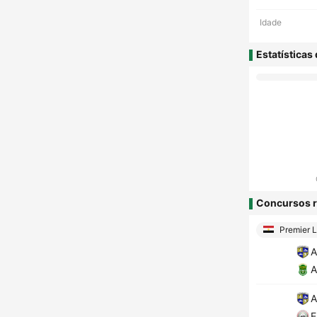
Idade
Estatísticas
Concursos r
Premier 
A
A
A
E