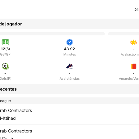
21
 de jogador
12
(6)
43.92
-
GS/GP
Minutes
Avaliação 
-
-
-
Gols(P)
Assistências
Amarelo/Ve
ecentes
League
rab Contractors
l-Ittihad
rab Contractors
l Gaish