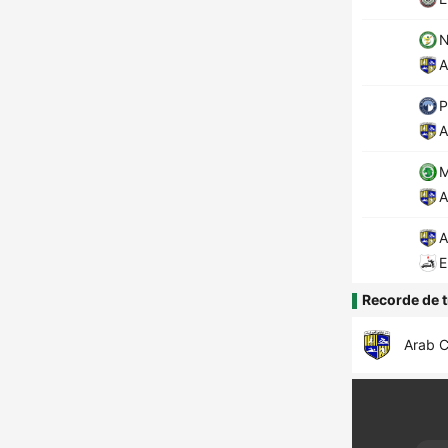
N
A
P
A
M
A
A
E
Recorde de t
Arab C