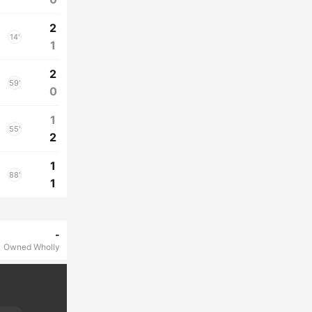
2
14'
1
2
59'
0
1
55'
2
1
88'
1
-
Owned Wholly