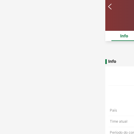
Info
Info
País
Time atual
Período do co