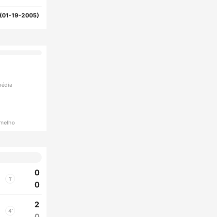
(01-19-2005)
média
rmelho
0
1'
0
2
4'
0