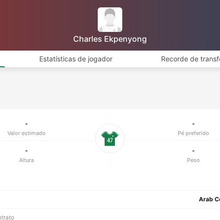
Charles Ekpenyong
Estatísticas de jogador
Recorde de transf
-
-
Valor estimado
Pé preferido
47
-
-
Altura
Peso
Arab C
ntrato