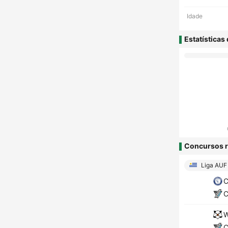
Idade
Estatísticas
Concursos r
Liga AUF
C
C
W
C