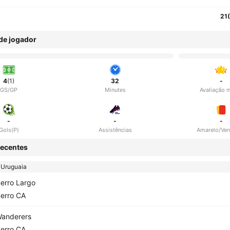
21
 de jogador
4
(1)
32
-
GS/GP
Minutes
Avaliação 
-
-
-
Gols(P)
Assistências
Amarelo/Ve
ecentes
 Uruguaia
erro Largo
erro CA
anderers
erro CA