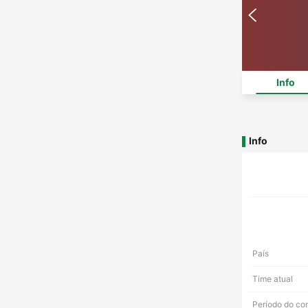
Info
Info
País
Time atual
Período do co