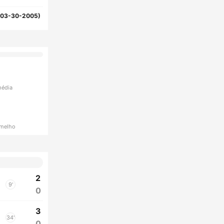
(03-30-2005)
média
rmelho
2
9'
0
3
34'
0