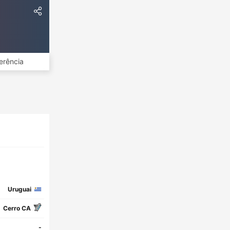
erência
Uruguai
Cerro CA
-