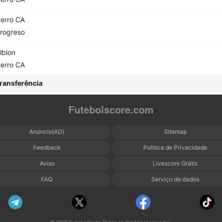
erro CA
rogreso
lbion
erro CA
ransferência
Futebolscore.com
Anúncio(AD)
Sitemap
Feedback
Política de Privacidade
Aviso
Livescore Grátis
FAQ
Serviço de dados