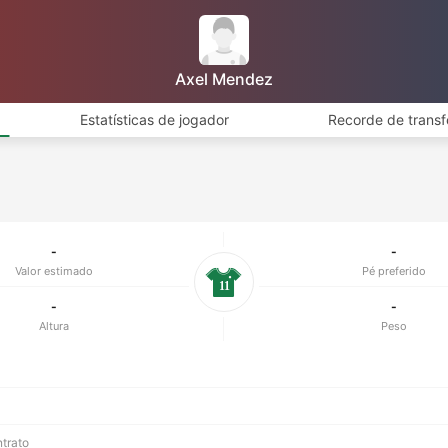
Axel Mendez
Estatísticas de jogador
Recorde de transf
-
-
Valor estimado
Pé preferido
11
-
-
Altura
Peso
ntrato