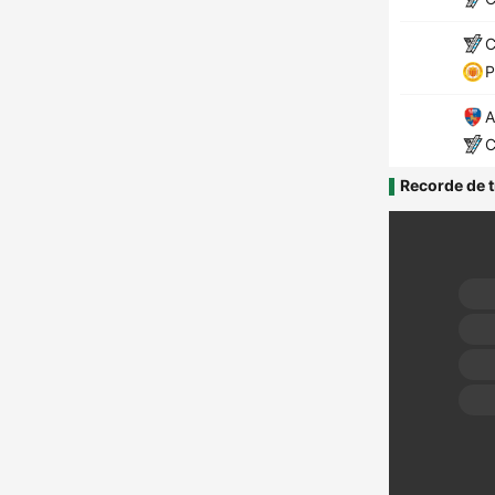
C
P
A
C
Recorde de t