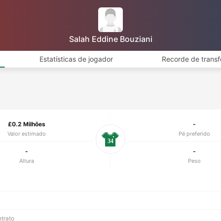
Salah Eddine Bouziani
Estatísticas de jogador
Recorde de transf
£0.2 Milhões
-
Valor estimado
Pé preferido
34
-
-
Altura
Peso
ntrato