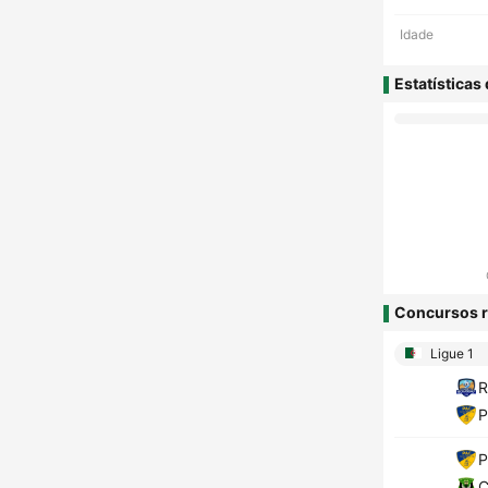
Idade
Estatísticas
Concursos r
Ligue 1
R
P
P
C