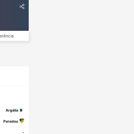
erência
Argélia
Paradou
-