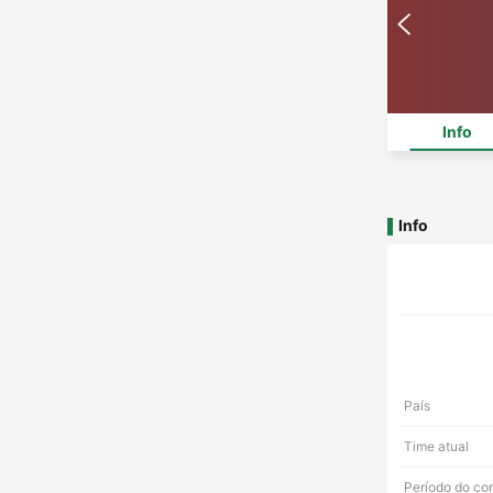
Info
Info
País
Time atual
Período do co