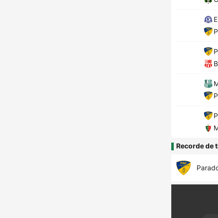
E
P
P
B
M
P
P
M
Recorde de t
Parad