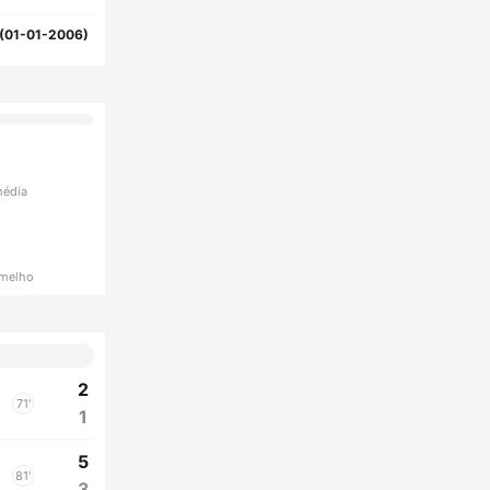
(01-01-2006)
média
rmelho
2
71'
1
5
81'
3