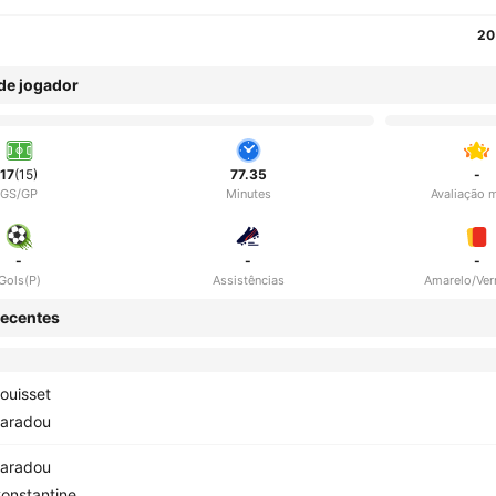
20
 de jogador
17
(15)
77.35
-
GS/GP
Minutes
Avaliação 
-
-
-
Gols(P)
Assistências
Amarelo/Ve
ecentes
ouisset
aradou
aradou
onstantine