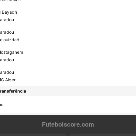
l Bayadh
aradou
aradou
elouizdad
ostaganem
aradou
aradou
C Alger
ransferência
ou
Futebolscore.com