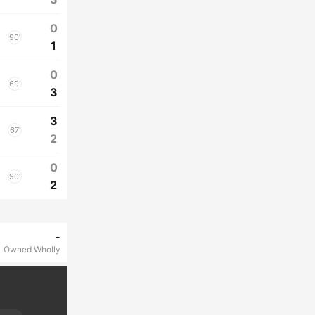
0
90'
1
0
69'
3
3
67'
2
0
90'
2
-
Owned Wholly