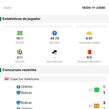
Idade
18(04-11-2008)
Estatísticas de jogador
15
(7)
45.73
6.67
GS/GP
Minutes
Avaliação média
2
(0)
-
0/3
Gols(P)
Assistências
Amarelo/Vermelho
Concursos recentes
Copa Sul-Americana
0
Grêmio
7.2
32'
1
Bolivar
3
Bolivar
6.4
30'
2
Grêmio