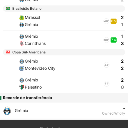
Brasileirão Betano
2
Mirassol
6.5
46'
1
Grêmio
1
Grêmio
7.4
80'
3
Corinthians
Copa Sul-Americana
2
Grêmio
44'
2
Montevideo City
2
Grêmio
67'
0
Palestino
Recorde de transferência
-
Grêmio
Owned Wholly