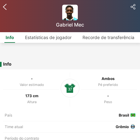
Gabriel Mec
Info
Estatísticas de jogador
Recorde de transferência
Info
-
Ambos
Valor estimado
Pé preferido
37
173 cm
-
Altura
Peso
País
Brasil
Time atual
Grêmio
Período do contrato