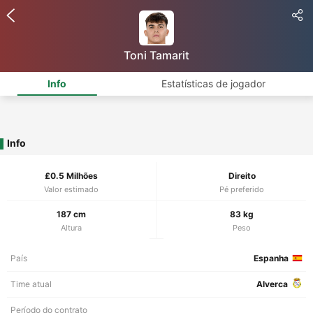
Toni Tamarit
Info
Estatísticas de jogador
Info
£0.5 Milhões
Direito
Valor estimado
Pé preferido
187 cm
83 kg
Altura
Peso
País
Espanha
Time atual
Alverca
Período do contrato