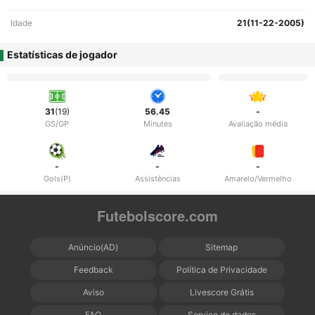
Idade
21(11-22-2005)
Estatísticas de jogador
31
(19)
56.45
-
GS/GP
Minutes
Avaliação média
-
-
-
Gols(P)
Assistências
Amarelo/Vermelho
Futebolscore.com
Anúncio(AD)
Sitemap
Feedback
Política de Privacidade
Aviso
Livescore Grátis
FAQ
Serviço de dados