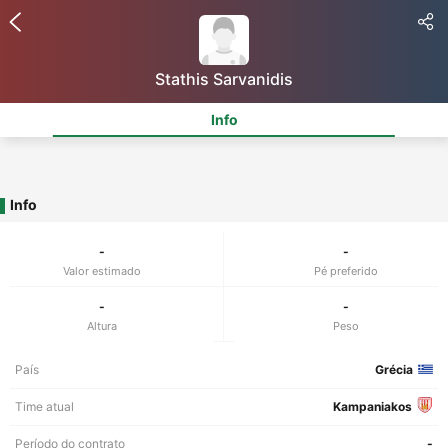
Stathis Sarvanidis
Info
Info
-
-
Valor estimado
Pé preferido
-
-
Altura
Peso
País
Grécia
Time atual
Kampaniakos
Período do contrato
-