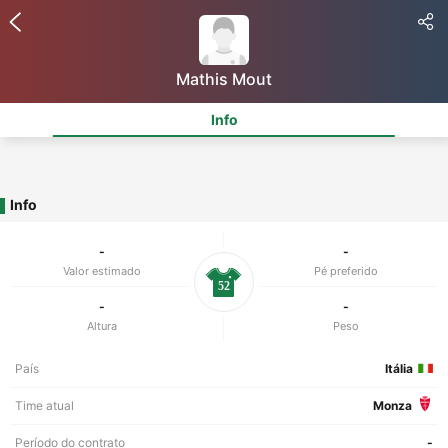
Mathis Mout
Info
Info
-
-
Valor estimado
Pé preferido
52
-
-
Altura
Peso
País
Itália
Time atual
Monza
Período do contrato
-