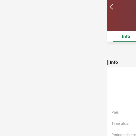
Info
Info
País
Time atual
Período do co