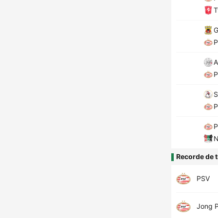
T
G
P
A
P
S
P
P
N
Recorde de t
PSV
Jong 