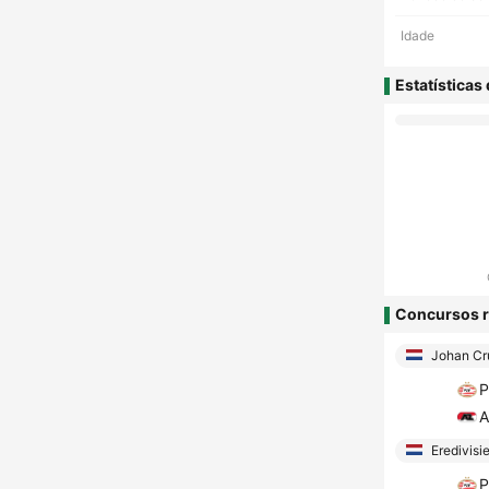
Idade
Estatísticas
Concursos r
Johan Cru
P
A
Eredivisi
P