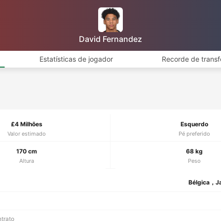
David Fernandez
Estatísticas de jogador
Recorde de transf
£4 Milhões
Esquerdo
Valor estimado
Pé preferido
170 cm
68 kg
Altura
Peso
Bélgica，J
ntrato