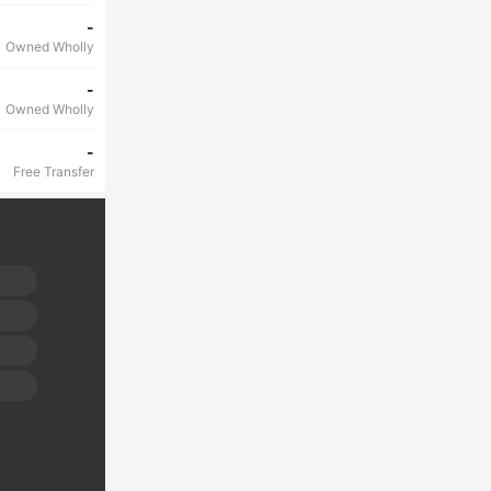
-
Owned Wholly
-
Owned Wholly
-
Free Transfer