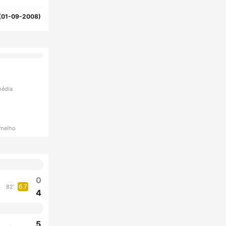
(01-09-2008)
média
rmelho
0
6.7
82'
4
5