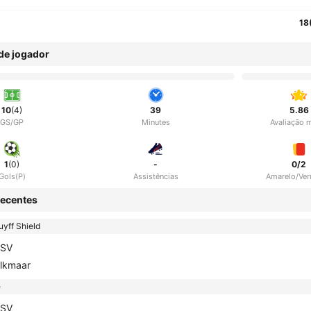
18
 de jogador
10
(4)
39
5.86
GS/GP
Minutes
Avaliação 
1
(0)
-
0/2
Gols(P)
Assistências
Amarelo/Ve
ecentes
yff Shield
SV
lkmaar
e
SV