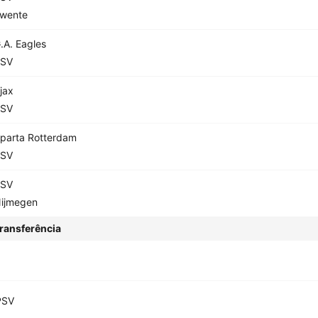
wente
.A. Eagles
SV
jax
SV
parta Rotterdam
SV
SV
ijmegen
ransferência
PSV