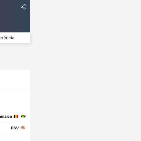
erência
amaica
PSV