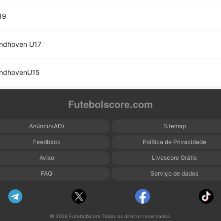
19
indhoven U17
indhovenU15
Futebolscore.com
Anúncio(AD)
Sitemap
Feedback
Política de Privacidade
Aviso
Livescore Grátis
FAQ
Serviço de dados
© 2026 FutebolScore Todos os direitos reservados.