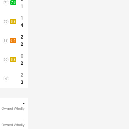
7.6
71'
1
1
6.8
79'
4
2
6.4
31'
2
0
6.8
90'
2
2
4'
3
-
Owned Wholly
-
Owned Wholly