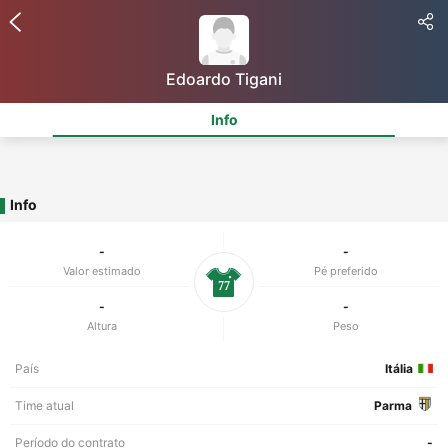
Edoardo Tigani
Info
Info
-
-
Valor estimado
Pé preferido
77
-
-
Altura
Peso
País
Itália
Time atual
Parma
Período do contrato
-