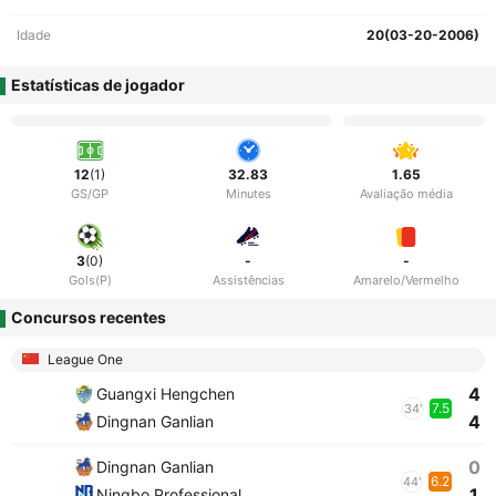
Idade
20(03-20-2006)
Estatísticas de jogador
12
(1)
32.83
1.65
GS/GP
Minutes
Avaliação média
3
(0)
-
-
Gols(P)
Assistências
Amarelo/Vermelho
Concursos recentes
League One
4
Guangxi Hengchen
7.5
34'
4
Dingnan Ganlian
0
Dingnan Ganlian
6.2
44'
1
Ningbo Professional