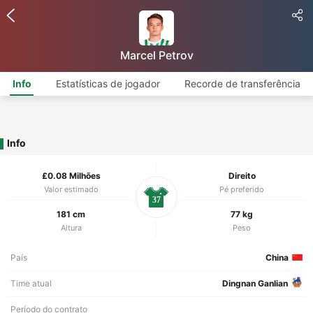
Marcel Petrov
Info
Estatísticas de jogador
Recorde de transferência
Info
£0.08 Milhões
Direito
Valor estimado
Pé preferido
37
181 cm
77 kg
Altura
Peso
País
China
Time atual
Dingnan Ganlian
Período do contrato