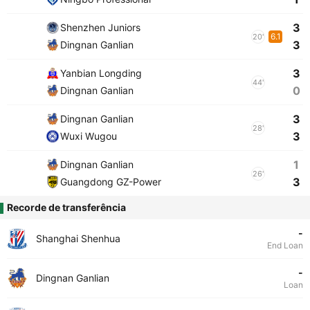
3
Shenzhen Juniors
6.1
20'
3
Dingnan Ganlian
3
Yanbian Longding
44'
0
Dingnan Ganlian
3
Dingnan Ganlian
28'
3
Wuxi Wugou
1
Dingnan Ganlian
26'
3
Guangdong GZ-Power
Recorde de transferência
-
Shanghai Shenhua
End Loan
-
Dingnan Ganlian
Loan