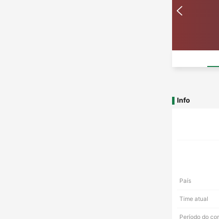
Info
País
Time atual
Período do co