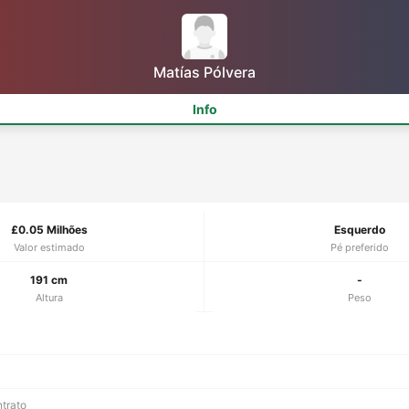
Matías Pólvera
Info
£0.05 Milhões
Esquerdo
Valor estimado
Pé preferido
191 cm
-
Altura
Peso
ntrato