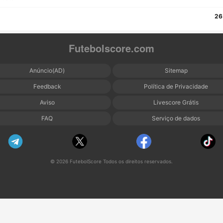
26
Futebolscore.com
Anúncio(AD)
Sitemap
Feedback
Política de Privacidade
Aviso
Livescore Grátis
FAQ
Serviço de dados
© 2026 FutebolScore Todos os direitos reservados.