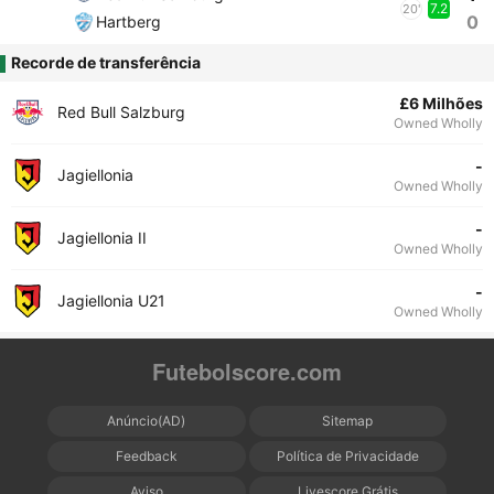
7.2
20'
0
Hartberg
Recorde de transferência
£6 Milhões
Red Bull Salzburg
Owned Wholly
-
Jagiellonia
Owned Wholly
-
Jagiellonia II
Owned Wholly
-
Jagiellonia U21
Owned Wholly
Futebolscore.com
Anúncio(AD)
Sitemap
Feedback
Política de Privacidade
Aviso
Livescore Grátis