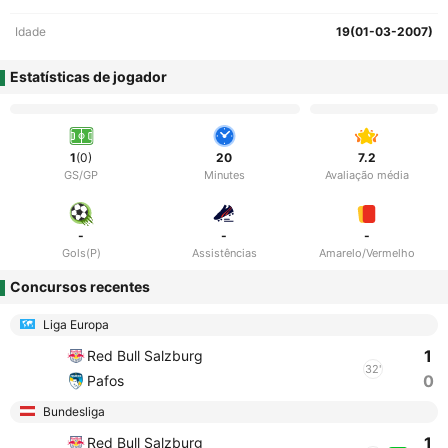
Idade
19(01-03-2007)
Estatísticas de jogador
1
(0)
20
7.2
GS/GP
Minutes
Avaliação média
-
-
-
Gols(P)
Assistências
Amarelo/Vermelho
Concursos recentes
Liga Europa
1
Red Bull Salzburg
32'
0
Pafos
Bundesliga
1
Red Bull Salzburg