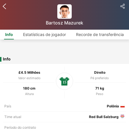
Bartosz Mazurek
Info
Estatísticas de jogador
Recorde de transferência
Info
£4.5 Milhões
Direito
Valor estimado
Pé preferido
15
180 cm
71 kg
Altura
Peso
País
Polônia
Time atual
Red Bull Salzburg
Período do contrato